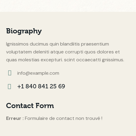
Biography
Ignissimos ducimus quin blandiitis praesentium
voluptatem deleniti atque corrupti quos dolores et
quas molestias excepturi. scint occaecatti gnissimus.
info@example.com
E-
+1 840 841 25 69
m
Ph
ail:
on
Contact Form
e:
Erreur :
Formulaire de contact non trouvé !